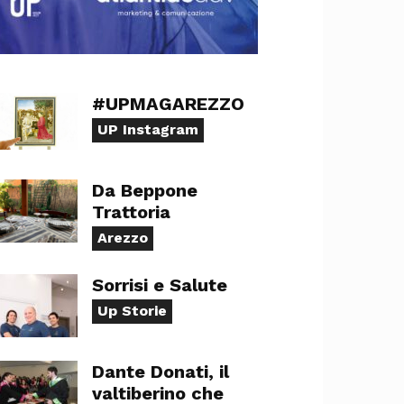
#UPMAGAREZZO
UP Instagram
Da Beppone
Trattoria
Arezzo
Sorrisi e Salute
Up Storie
Dante Donati, il
valtiberino che