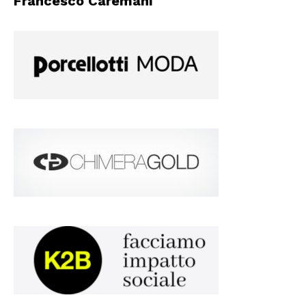
Francesco Caremani