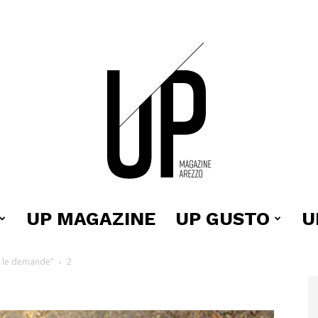
UP MAGAZINE
UP GUSTO
U
Up
a le demande”
2