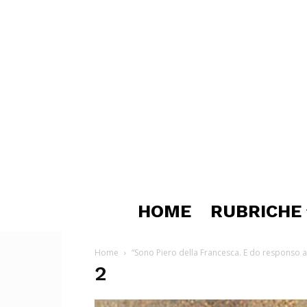
HOME
RUBRICHE
Home
“Sono Piero della Francesca. E do responso 
2