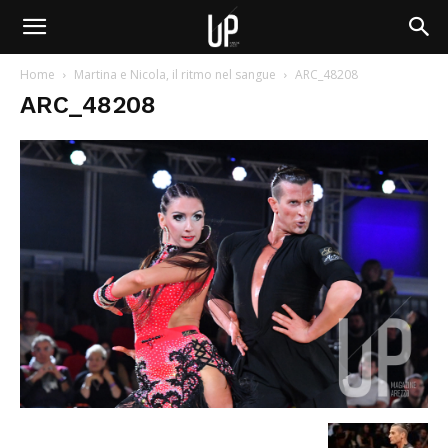
Home
Martina e Nicola, il ritmo nel sangue
ARC_48208
ARC_48208