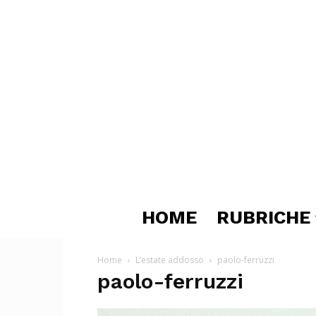
HOME
RUBRICHE
Home
L’estate addosso
paolo-ferruzzi
paolo-ferruzzi