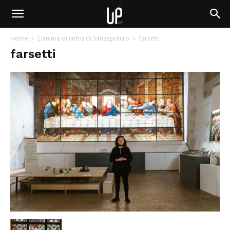
Home
L’anima di vetro di Sansepolcro
farsetti
farsetti