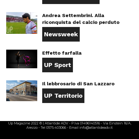
Andrea Settembrini. Alla
riconquista del calcio perduto
Newsweek
Effetto farfalla
UP Sport
Il lebbrosario di San Lazzaro
UP Territorio
Up Magazine 2022 © | Atlantide ADV - P.Iva 01496140516 - Via Einstein 16/A,
Arezzo - Tel 0575.403066 - Email info@atlantideadv.it