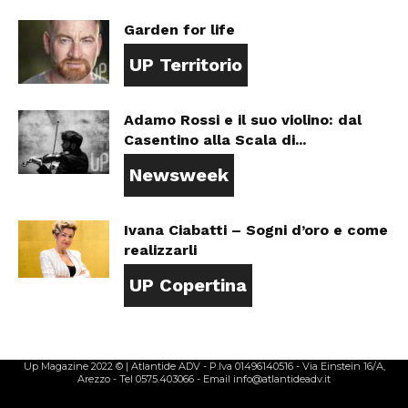
Garden for life
UP Territorio
Adamo Rossi e il suo violino: dal
Casentino alla Scala di...
Newsweek
Ivana Ciabatti – Sogni d’oro e come
realizzarli
UP Copertina
Up Magazine 2022 © | Atlantide ADV - P.Iva 01496140516 - Via Einstein 16/A,
Arezzo - Tel 0575.403066 - Email info@atlantideadv.it