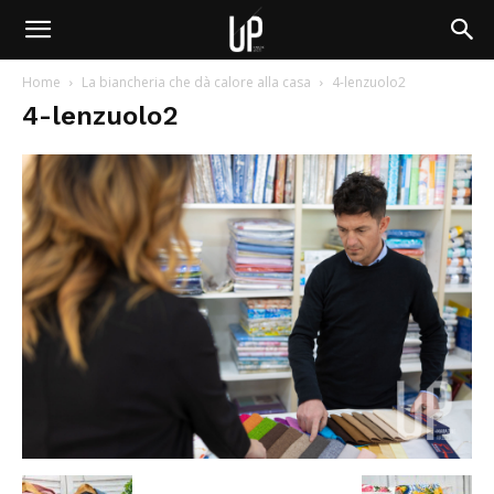
Home
La biancheria che dà calore alla casa
4-lenzuolo2
4-lenzuolo2