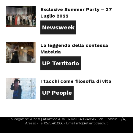
Exclusive Summer Party – 27
Luglio 2022
Newsweek
La leggenda della contessa
Matelda
UP Territorio
I tacchi come filosofia di vita
UP People
Up Magazine 2022 © | Atlantide ADV - P.Iva 01496140516 - Via Einstein 16/A,
Arezzo - Tel 0575.403066 - Email info@atlantideadv.it