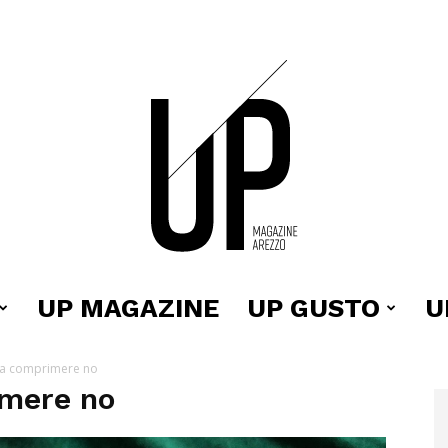
UP MAGAZINE
UP GUSTO
U
Up
a comprimere no
mere no