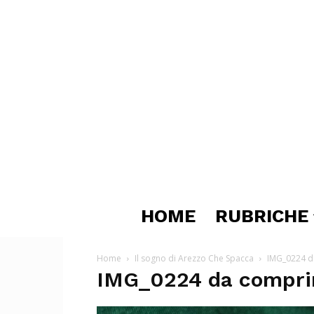
HOME
RUBRICHE
Home
Il sogno di Arezzo Che Spacca
IMG_0224 d
IMG_0224 da compri