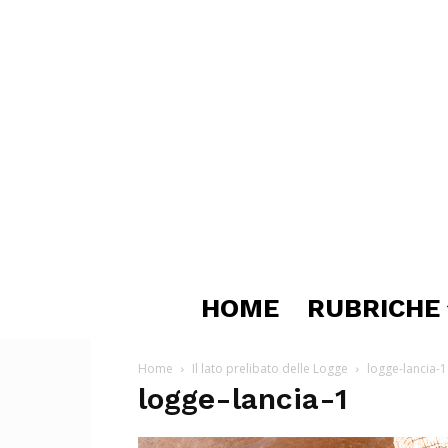
HOME
RUBRICHE
Home
Il lato prelibato delle Logge
logge-lancia-1
logge-lancia-1