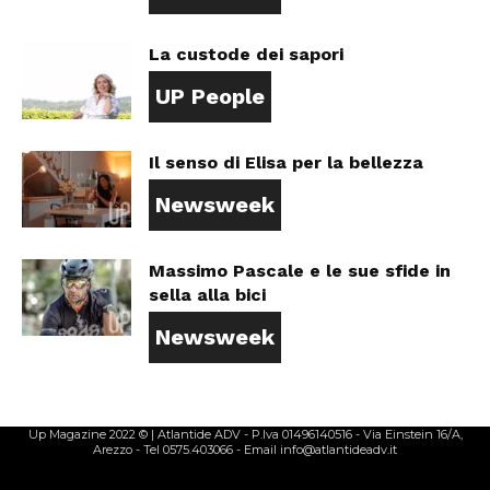
La custode dei sapori
UP People
Il senso di Elisa per la bellezza
Newsweek
Massimo Pascale e le sue sfide in
sella alla bici
Newsweek
Up Magazine 2022 © | Atlantide ADV - P.Iva 01496140516 - Via Einstein 16/A,
Arezzo - Tel 0575.403066 - Email info@atlantideadv.it