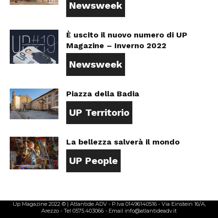
Newsweek
È uscito il nuovo numero di UP
Magazine – Inverno 2022
Newsweek
Piazza della Badia
UP Territorio
La bellezza salverà il mondo
UP People
Up Magazine 2022 © | Atlantide ADV - P.Iva 01496140516 - Via Einstein 16/A,
Arezzo - Tel 0575.403066 - Email info@atlantideadv.it