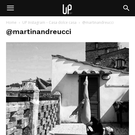
Home
UP Instagram – Casa dolce casa
@martinandreucci
@martinandreucci