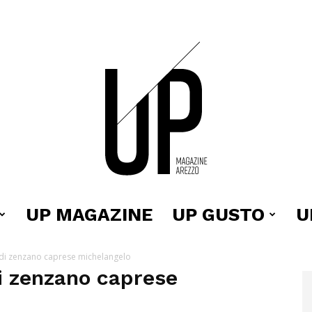
UP MAGAZINE
UP GUSTO
U
Up
 di zenzano caprese michelangelo
i zenzano caprese