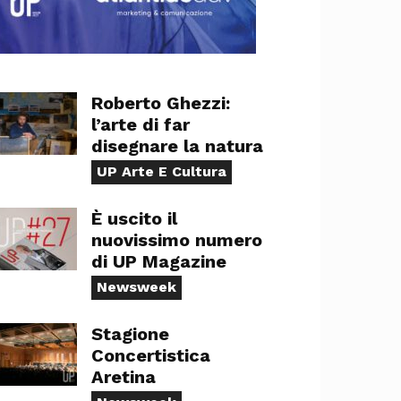
Roberto Ghezzi:
l’arte di far
disegnare la natura
UP Arte E Cultura
È uscito il
nuovissimo numero
di UP Magazine
Newsweek
Stagione
Concertistica
Aretina