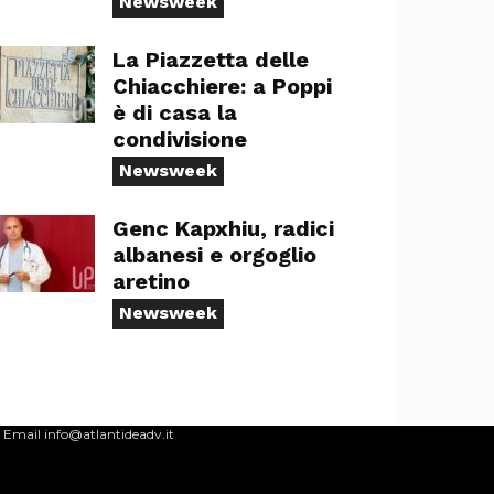
Newsweek
La Piazzetta delle
Chiacchiere: a Poppi
è di casa la
condivisione
Newsweek
Genc Kapxhiu, radici
albanesi e orgoglio
aretino
Newsweek
 Email info@atlantideadv.it