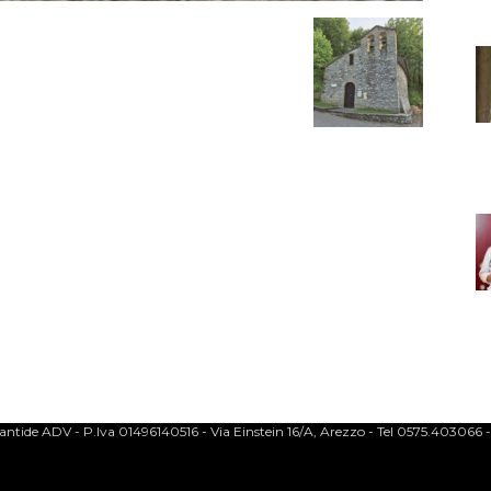
ntide ADV - P.Iva 01496140516 - Via Einstein 16/A, Arezzo - Tel 0575.403066 -