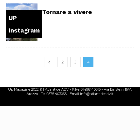
Tornare a vivere
UP
Instagram
2
3
4
Up Magazine 2022 © | Atlantide ADV - P.Iva 01496140516 - Via Einstein 16/A,
Arezzo - Tel 0575.403066 - Email info@atlantideadv.it